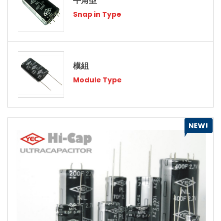
牛角型
Snap in Type
模組
Module Type
NEW!